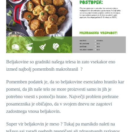
Beljakovine so gradniki našega telesa in zato vsekakor eno
izmed najbolj pomembnih makrohranil
?
Pomemben podatek je, da so beljakovine esencialno hranilo kar
pomeni, da jih naše telo ne more proizvesti samo in jih je
potrebno vnesti s pomočjo hrane. Največji problem prehrane
posameznika je običajno, da v svojem dnevu ne zagotovi
zadostnega vnosa beljakovin.
Super vir beljakovin je meso
? Tukaj pa marsikdo naleti na
težavo saj zaradi osebnih prepričanj ali zdravstvenih razlogov