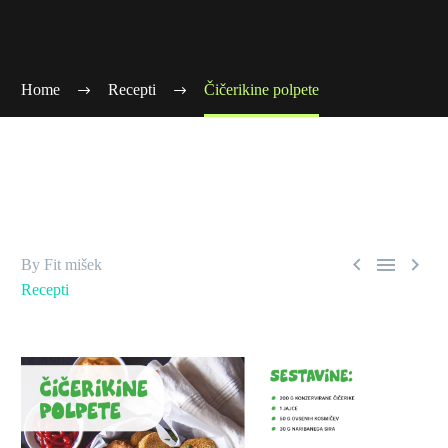
Home
Recepti
Čičerikine polpete



By Fit mišek
Recepti