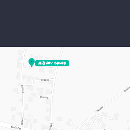
DELOVNIK
Kaj je to delovnik?
Imaš mojo 24/7 podporo.