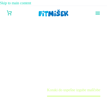
Skip to main content
KORAKI DO
USPEŠNE IZGUBE
MAŠČOBE
Home
Tečaj
Koraki do uspešne izgube maščobe