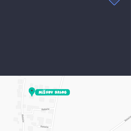
DELOVNIK
Kaj je to delovnik?
Imaš mojo 24/7 podporo.