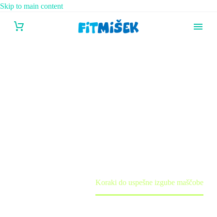
Skip to main content
KORAKI DO
USPEŠNE IZGUBE
MAŠČOBE
Home
Tečaj
Koraki do uspešne izgube maščobe